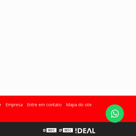
e
Empresa
Entre em contato
Mapa do site
W3C
W3C