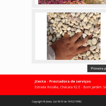
Primeira 
Jtesta - Prestadora de serviços
Estrada Rosália, Chácara 92 E - Bom Jardim. 
Copyright © Jtesta. (Lei 9610 de 19/02/1998)