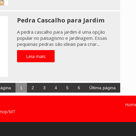
Pedra Cascalho para Jardim
A pedra cascalho para jardim é uma opção
popular no paisagismo e jardinagem. Essas
pequenas pedras são ideais para criar...
Leia mais
página
1
2
3
4
5
6
Última página
Hom
Sinop/MT