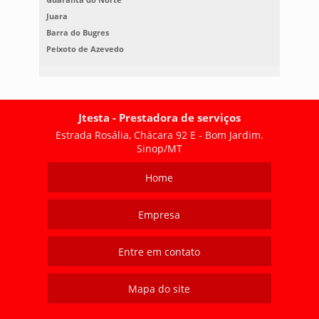
Juara
Barra do Bugres
Peixoto de Azevedo
Jtesta - Prestadora de serviços
Estrada Rosália, Chácara 92 E - Bom Jardim.
Sinop/MT
Home
Empresa
Entre em contato
Mapa do site