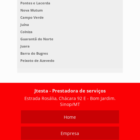
Pontes e Lacerda
Nova Mutum
Campo Verde
Juína
Colniza
Guarantã do Norte
Juara
Barra do Bugres
Peixoto de Azevedo
Jtesta - Prestadora de serviços
Estrada Rosália, Chácara 92 E - Bom Jardim.
Sinop/MT
Home
Empresa