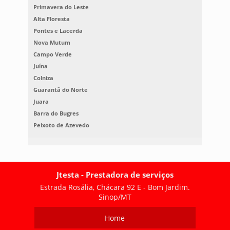
Primavera do Leste
Alta Floresta
Pontes e Lacerda
Nova Mutum
Campo Verde
Juína
Colniza
Guarantã do Norte
Juara
Barra do Bugres
Peixoto de Azevedo
Jtesta - Prestadora de serviços
Estrada Rosália, Chácara 92 E - Bom Jardim.
Sinop/MT
Home