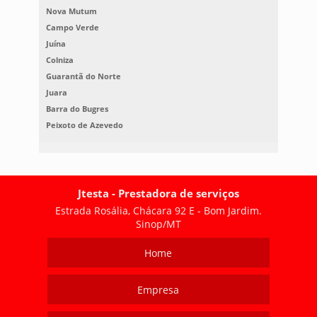
Nova Mutum
Campo Verde
Juína
Colniza
Guarantã do Norte
Juara
Barra do Bugres
Peixoto de Azevedo
Jtesta - Prestadora de serviços
Estrada Rosália, Chácara 92 E - Bom Jardim.
Sinop/MT
Home
Empresa