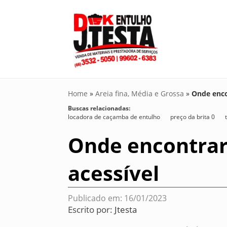
Home
»
Areia fina, Média e Grossa
»
Onde enco
Buscas relacionadas:
locadora de caçamba de entulho
preço da brita 0
Onde encontrar
acessível
Publicado em: 16/01/2023
Escrito por:
Jtesta