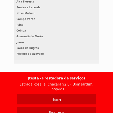
Alta Floresta
Pontes e Lacerda
Nova Mutum
Campo Verde
Juína
Colniza
Guarantã do Norte
Juara
Barra do Bugres
Peixoto de Azevedo
Jtesta - Prestadora de serviços
Estrada Rosália, Chácara 92 E - Bom Jardim.
Sinop/MT
Home
Empresa