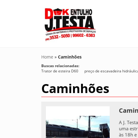
Home
»
Caminhões
Buscas relacionadas:
Trator de esteira D60
preço de escavadeira hidráulic
Caminhões
Caminh
A J. Test
uma estr
às 18h e 