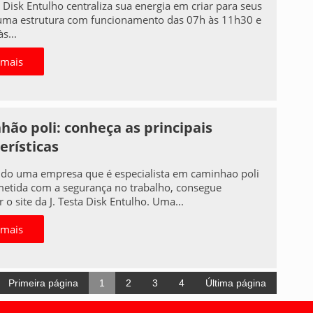
a Disk Entulho centraliza sua energia em criar para seus
 uma estrutura com funcionamento das 07h às 11h30 e
s...
 mais
ão poli: conheça as principais
erísticas
do uma empresa que é especialista em caminhao poli
tida com a segurança no trabalho, consegue
 o site da J. Testa Disk Entulho. Uma...
 mais
Primeira página
1
2
3
4
Última página