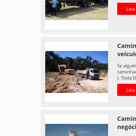
Leia
Caminh
veícul
Se algué
caminhao
J. Testa 
Leia
Camin
negóc