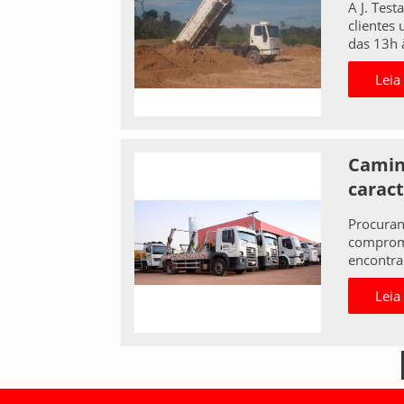
A J. Test
clientes
das 13h à
Leia
Caminh
caract
Procuran
comprome
encontrar
Leia