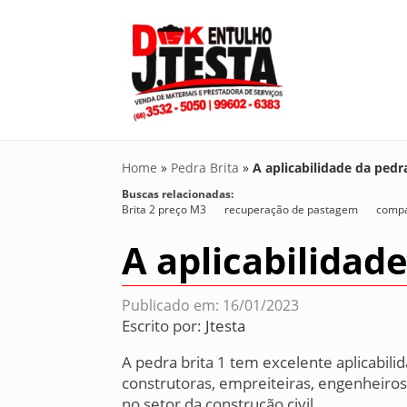
Home
»
Pedra Brita
»
A aplicabilidade da pedra
Buscas relacionadas:
Brita 2 preço M3
recuperação de pastagem
compa
A aplicabilidade
Publicado em: 16/01/2023
Escrito por:
Jtesta
A pedra brita 1 tem excelente aplicabil
construtoras, empreiteiras, engenheiros
no setor da construção civil.