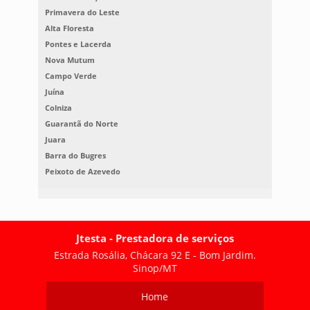
Primavera do Leste
Alta Floresta
Pontes e Lacerda
Nova Mutum
Campo Verde
Juína
Colniza
Guarantã do Norte
Juara
Barra do Bugres
Peixoto de Azevedo
Jtesta - Prestadora de serviços
Estrada Rosália, Chácara 92 E - Bom Jardim.
Sinop/MT
Home