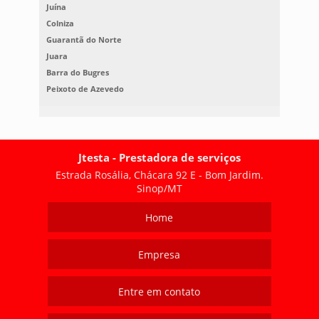
Juína
Colniza
Guarantã do Norte
Juara
Barra do Bugres
Peixoto de Azevedo
Jtesta - Prestadora de serviços
Estrada Rosália, Chácara 92 E - Bom Jardim.
Sinop/MT
Home
Empresa
Entre em contato