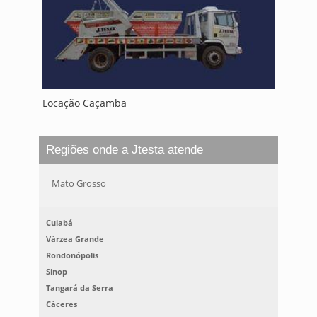
Locação Caçamba
Regiões onde a Jtesta atende
Mato Grosso
Cuiabá
Várzea Grande
Rondonópolis
Sinop
Tangará da Serra
Cáceres