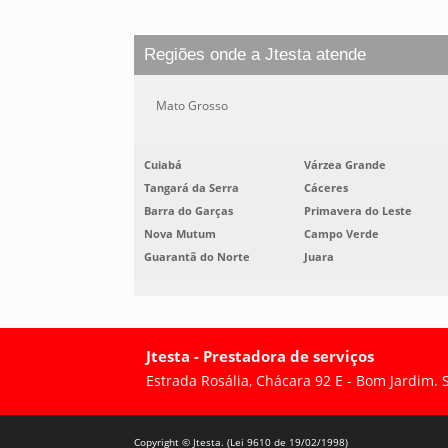
Regiões onde a Jtesta atende
Mato Grosso
Cuiabá
Várzea Grande
Tangará da Serra
Cáceres
Barra do Garças
Primavera do Leste
Nova Mutum
Campo Verde
Guarantã do Norte
Juara
Jtesta - Prestadora de serviços
Estrada Rosália, Chácara 92 E - Bom Jardim.
Copyright © Jtesta. (Lei 9610 de 19/02/1998)