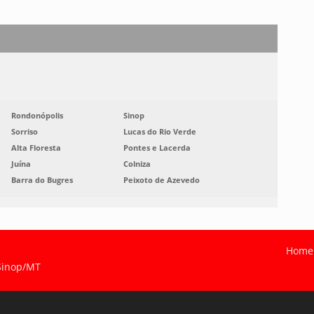
Rondonópolis
Sinop
Sorriso
Lucas do Rio Verde
Alta Floresta
Pontes e Lacerda
Juína
Colniza
Barra do Bugres
Peixoto de Azevedo
Home
 Sinop/MT