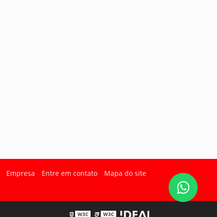
Empresa
Entre em contato
Mapa do site
W3C
W3C