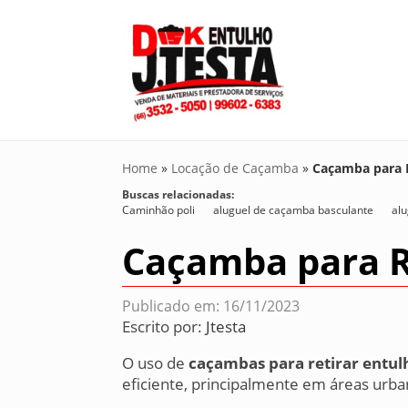
Home
»
Locação de Caçamba
»
Caçamba para R
Buscas relacionadas:
Caminhão poli
aluguel de caçamba basculante
al
Caçamba para R
Publicado em: 16/11/2023
Escrito por:
Jtesta
O uso de
caçambas para retirar entul
eficiente, principalmente em áreas urban