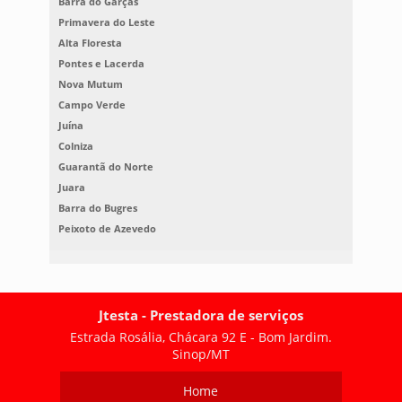
Barra do Garças
Primavera do Leste
Alta Floresta
Pontes e Lacerda
Nova Mutum
Campo Verde
Juína
Colniza
Guarantã do Norte
Juara
Barra do Bugres
Peixoto de Azevedo
Jtesta - Prestadora de serviços
Estrada Rosália, Chácara 92 E - Bom Jardim.
Sinop/MT
Home