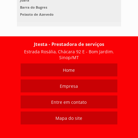
Juara
Barra do Bugres
Peixoto de Azevedo
Jtesta - Prestadora de serviços
Estrada Rosália, Chácara 92 E - Bom Jardim.
Sinop/MT
Home
Empresa
Entre em contato
Mapa do site