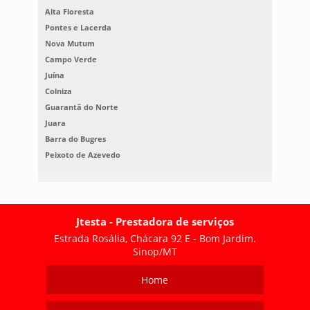
Alta Floresta
Pontes e Lacerda
Nova Mutum
Campo Verde
Juína
Colniza
Guarantã do Norte
Juara
Barra do Bugres
Peixoto de Azevedo
Jtesta - Prestadora de serviços
Estrada Rosália, Chácara 92 E - Bom Jardim.
Sinop/MT
Home