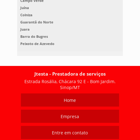
Campo Verde
Juína
Colniza
Guarantã do Norte
Juara
Barra do Bugres
Peixoto de Azevedo
Jtesta - Prestadora de serviços
Estrada Rosália, Chácara 92 E - Bom Jardim.
Sinop/MT
Home
Empresa
Entre em contato